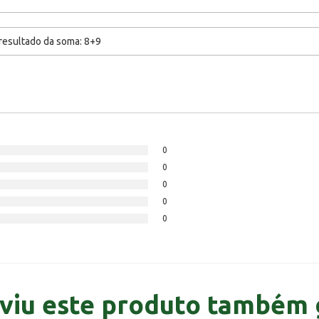
0
0
0
0
0
viu este produto também 