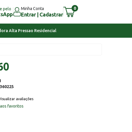
0
Minha Conta
e pelo
tsApp
Entrar | Cadastrar
ora Alta Pressao Residencial
60
N
360225
Visualizar avaliações
 aos favoritos