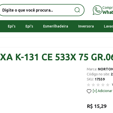
Compr
Wha
Epi's
Epi's
Esmerilhadeira
Inversora
Lavad
IXA K-131 CE 533X 75 GR.0
Marca:
NORTO
Código no site:
2
SKU:
17559
Adicionar
R$ 15,29