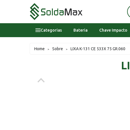
Categorias
Bateria
Chave Impacto
Bateria
Home
Sobre
LIXA K-131 CE 533X 75 GR.060
>
>
Chave Impacto
L
Epi's
Epi's
Esmerilhadeira
Inversora
Lavadora Alta Pressao Residencial
Sobre