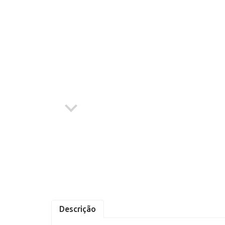
Abrasivos
Compressores
Epi's
Ferramentas à Bateria
Ferramentas Elétricas
Ferramentas Manuais
Geradores à Gasolina
Jardinagem
Linhas de Solda
Descrição