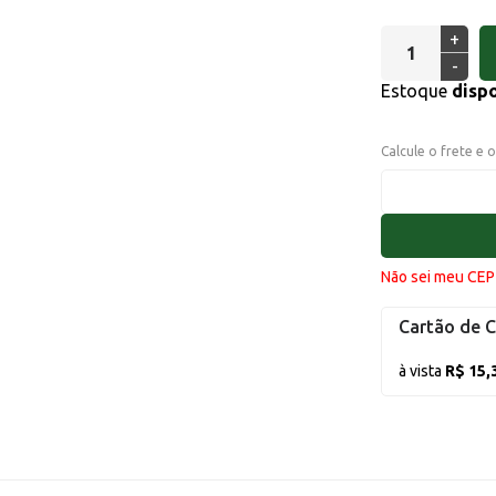
+
-
Estoque
disp
Calcule o frete e 
Não sei meu CEP
Cartão de C
à vista
R$ 15,