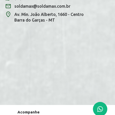
soldamax@soldamax.com.br
Av. Min. João Alberto, 1660 - Centro
Barra do Garças - MT
Você tem uma mensagem!
Seja bem vindo!
Atendimento
Ga
Gabrielle
Acompanhe