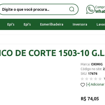
Compr
Wha
Epi's
Epi's
Esmerilhadeira
Inversora
Lavad
ICO DE CORTE 1503-10 G.L
Marca:
OXIMIG
Código no site:
2
SKU:
17676
Adicionar
R$ 74,05