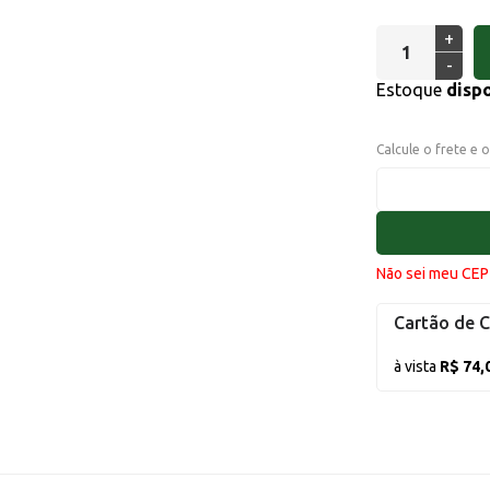
+
-
Estoque
disp
Calcule o frete e 
Não sei meu CEP
Cartão de C
à vista
R$ 74,