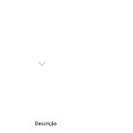
Abrasivos
Compressores
Epi's
Ferramentas à Bateria
Ferramentas Elétricas
Ferramentas Manuais
Geradores à Gasolina
Jardinagem
Linhas de Solda
Descrição