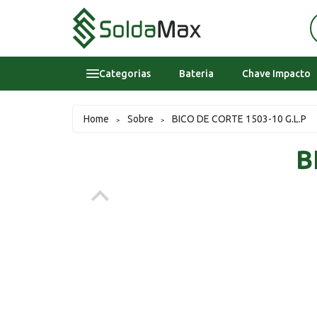
Categorias
Bateria
Chave Impacto
Bateria
Home
Sobre
BICO DE CORTE 1503-10 G.L.P
>
>
Chave Impacto
B
Epi's
Epi's
Esmerilhadeira
Inversora
Lavadora Alta Pressao Residencial
Sobre