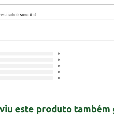
0
0
0
0
0
viu este produto também 