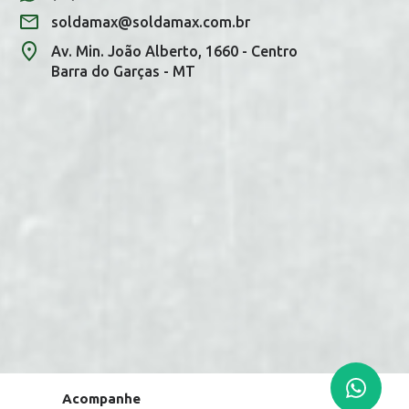
soldamax@soldamax.com.br
Av. Min. João Alberto, 1660 - Centro
Barra do Garças - MT
Você tem uma mensagem!
Seja bem vindo!
Atendimento
Ga
Gabrielle
Acompanhe