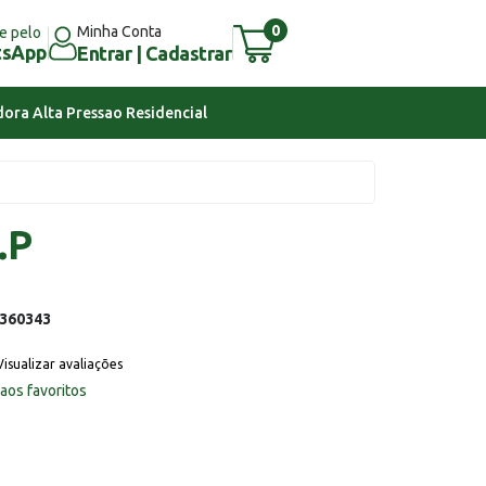
0
Minha Conta
e pelo
tsApp
Entrar | Cadastrar
ora Alta Pressao Residencial
.P
360343
Visualizar avaliações
 aos favoritos