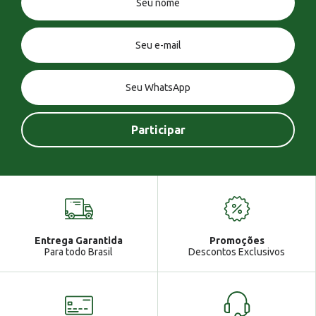
Ferramentas à Bateria
Ferramentas Elétricas
Ferramentas Manuais
Geradores à Gasolina
Jardinagem
Linhas de Solda
Ordenar
Você tem uma mensagem!
A - Z
Z - A
Menor Preço
Maior Preço
Seja bem vindo!
Mais Vendidos
Mais Acessados
Novidades
Mais Relevantes
Marcas
Atendimento
Ga
Entrega Garantida
Promoções
Gabrielle
Para todo Brasil
Descontos Exclusivos