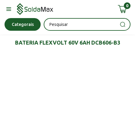
0
Bateria
Chave Impacto
Epi's
Epi's
Esmerilhadeira
Categorais
BATERIA FLEXVOLT 60V 6AH DCB606-B3