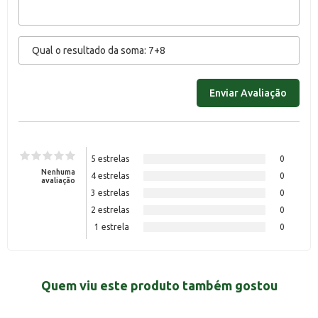
5 estrelas
0
Nenhuma
4 estrelas
0
avaliação
3 estrelas
0
2 estrelas
0
1 estrela
0
Quem viu este produto também gostou