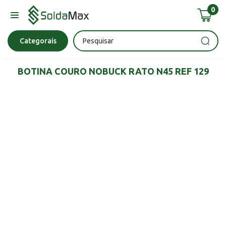
0
Bateria
Chave Impacto
Epi's
Epi's
Esmerilhadeira
Categorais
BOTINA COURO NOBUCK RATO N45 REF 129