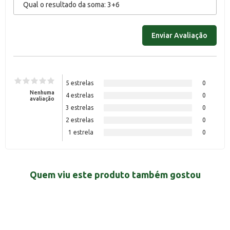
5 estrelas
0
Nenhuma
4 estrelas
0
avaliação
3 estrelas
0
2 estrelas
0
1 estrela
0
Quem viu este produto também gostou