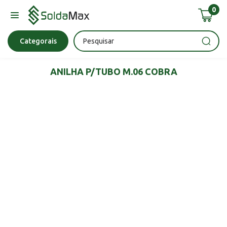
0
Bateria
Chave Impacto
Epi's
Epi's
Esmerilhadeira
Categorais
ANILHA P/TUBO M.06 COBRA