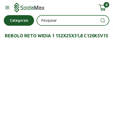
0
Bateria
Chave Impacto
Epi's
Epi's
Esmerilhadeira
Categorais
REBOLO RETO WIDIA 1 152X25X31,8 C120K5V15