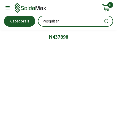
0
Bateria
Chave Impacto
Epi's
Epi's
Esmerilhadeira
Categorais
N437898