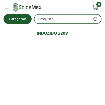
0
Bateria
Chave Impacto
Epi's
Epi's
Esmerilhadeira
Categorais
INDUZIDO 220V