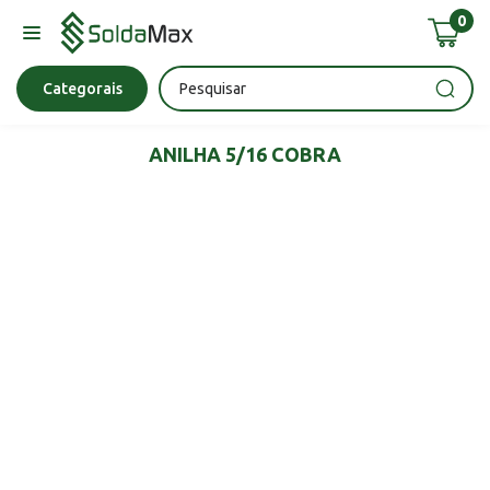
0
Bateria
Chave Impacto
Epi's
Epi's
Esmerilhadeira
Categorais
ANILHA 5/16 COBRA