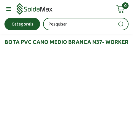
0
Bateria
Chave Impacto
Epi's
Epi's
Esmerilhadeira
Categorais
BOTA PVC CANO MEDIO BRANCA N37- WORKER