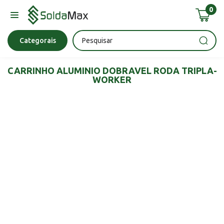
0
Bateria
Chave Impacto
Epi's
Epi's
Esmerilhadeira
Categorais
CARRINHO ALUMINIO DOBRAVEL RODA TRIPLA-
WORKER