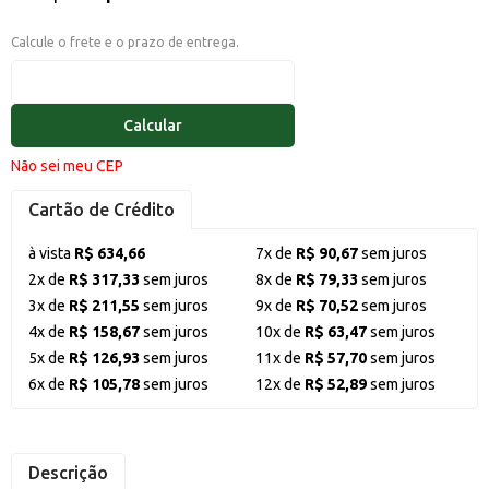
Calcule o frete e o prazo de entrega.
Calcular
Não sei meu CEP
Cartão de Crédito
à vista
R$ 634,66
7x de
R$ 90,67
sem juros
2x de
R$ 317,33
sem juros
8x de
R$ 79,33
sem juros
3x de
R$ 211,55
sem juros
9x de
R$ 70,52
sem juros
4x de
R$ 158,67
sem juros
10x de
R$ 63,47
sem juros
5x de
R$ 126,93
sem juros
11x de
R$ 57,70
sem juros
6x de
R$ 105,78
sem juros
12x de
R$ 52,89
sem juros
Descrição