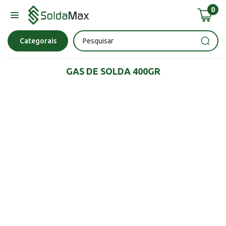
0
Bateria
Chave Impacto
Epi's
Epi's
Esmerilhadeira
Categorais
GAS DE SOLDA 400GR