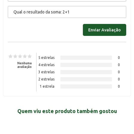
5 estrelas
0
Nenhuma
4 estrelas
0
avaliação
3 estrelas
0
2 estrelas
0
1 estrela
0
Quem viu este produto também gostou