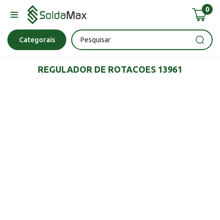
0
Bateria
Chave Impacto
Epi's
Epi's
Esmerilhadeira
Categorais
REGULADOR DE ROTACOES 13961