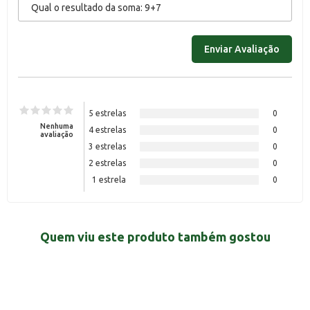
5 estrelas
0
Nenhuma
4 estrelas
0
avaliação
3 estrelas
0
2 estrelas
0
1 estrela
0
Quem viu este produto também gostou