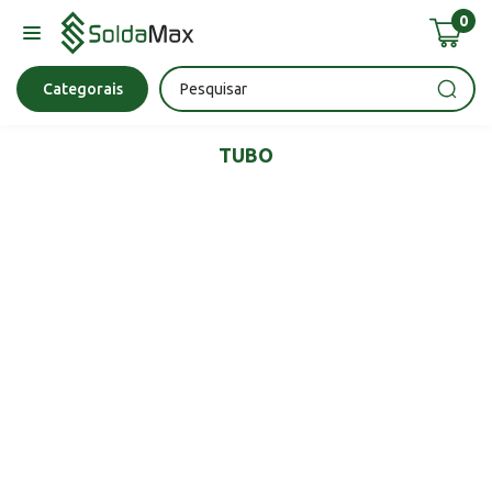
0
Bateria
Chave Impacto
Epi's
Epi's
Esmerilhadeira
Categorais
TUBO