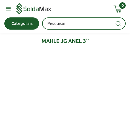
0
Bateria
Chave Impacto
Epi's
Epi's
Esmerilhadeira
Categorais
MAHLE JG ANEL 3``