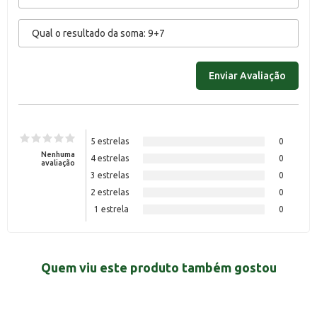
5 estrelas
0
Nenhuma
4 estrelas
0
avaliação
3 estrelas
0
2 estrelas
0
1 estrela
0
Quem viu este produto também gostou