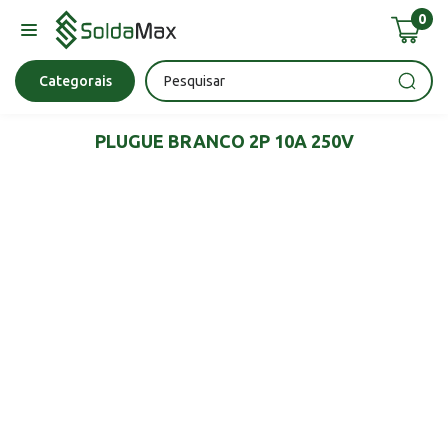
0
Bateria
Chave Impacto
Epi's
Epi's
Esmerilhadeira
Categorais
PLUGUE BRANCO 2P 10A 250V