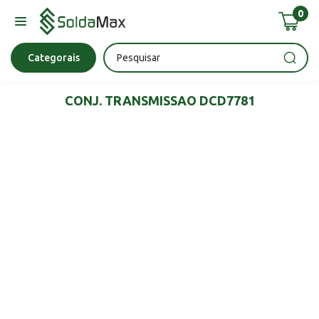
0
Bateria
Chave Impacto
Epi's
Epi's
Esmerilhadeira
Categorais
CONJ. TRANSMISSAO DCD7781