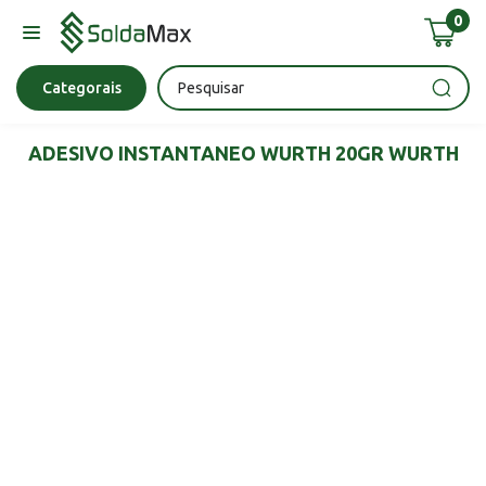
0
Bateria
Chave Impacto
Epi's
Epi's
Esmerilhadeira
Categorais
ADESIVO INSTANTANEO WURTH 20GR WURTH