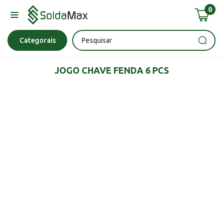
0
Bateria
Chave Impacto
Epi's
Epi's
Esmerilhadeira
Categorais
JOGO CHAVE FENDA 6 PCS