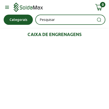
0
Bateria
Chave Impacto
Epi's
Epi's
Esmerilhadeira
Categorais
CAIXA DE ENGRENAGENS