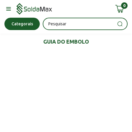
0
Bateria
Chave Impacto
Epi's
Epi's
Esmerilhadeira
Categorais
GUIA DO EMBOLO