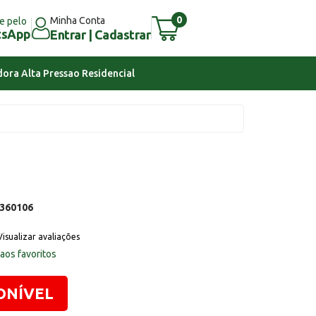
0
Minha Conta
e pelo
tsApp
Entrar | Cadastrar
ora Alta Pressao Residencial
360106
Visualizar avaliações
 aos favoritos
ONÍVEL