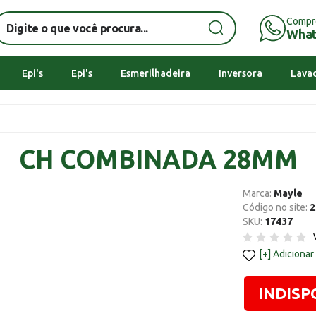
Compr
Wha
Epi's
Epi's
Esmerilhadeira
Inversora
Lavad
CH COMBINADA 28MM
Marca:
Mayle
Código no site:
2
SKU:
17437
Adicionar
INDISP