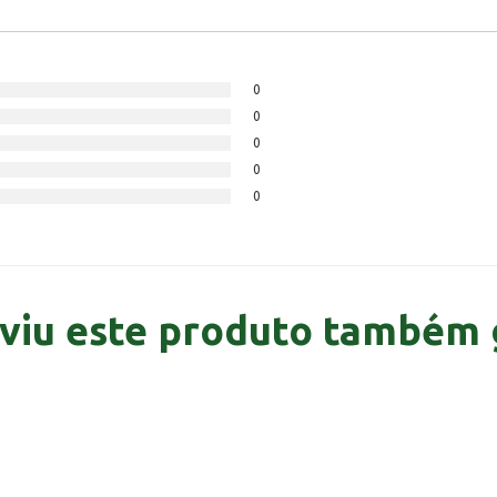
0
0
0
0
0
viu este produto também 