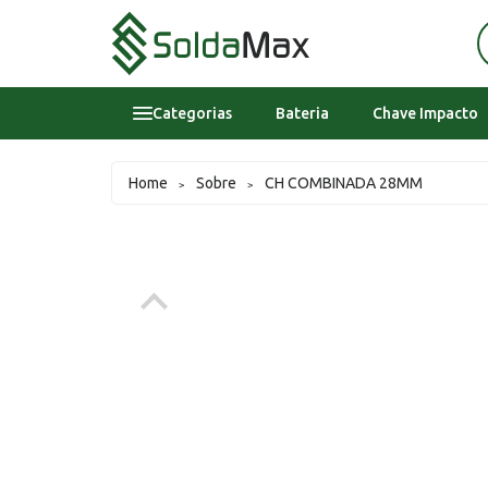
Categorias
Bateria
Chave Impacto
Bateria
Home
Sobre
CH COMBINADA 28MM
>
>
Chave Impacto
Epi's
Epi's
Esmerilhadeira
Inversora
Lavadora Alta Pressao Residencial
Sobre