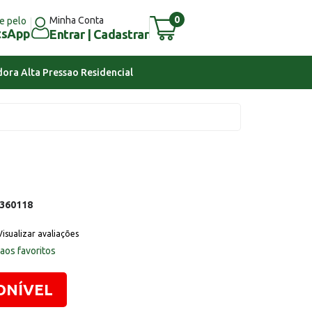
0
Minha Conta
e pelo
tsApp
Entrar | Cadastrar
ora Alta Pressao Residencial
360118
Visualizar avaliações
 aos favoritos
ONÍVEL