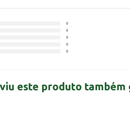
0
0
0
0
0
viu este produto também 