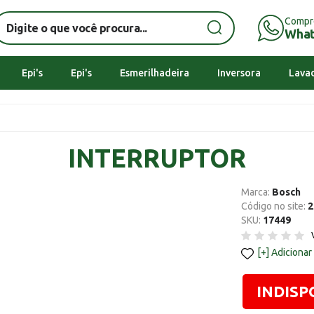
Compr
Wha
Epi's
Epi's
Esmerilhadeira
Inversora
Lavad
INTERRUPTOR
Marca:
Bosch
Código no site:
2
SKU:
17449
Adicionar
INDISP