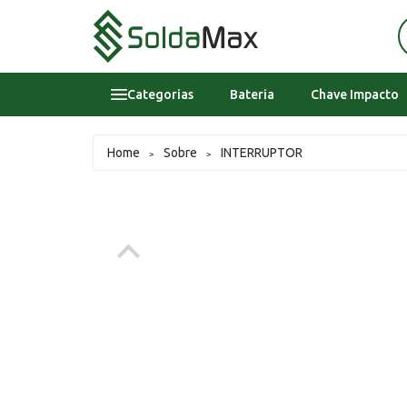
Categorias
Bateria
Chave Impacto
Bateria
Home
Sobre
INTERRUPTOR
>
>
Chave Impacto
Epi's
Epi's
Esmerilhadeira
Inversora
Lavadora Alta Pressao Residencial
Sobre