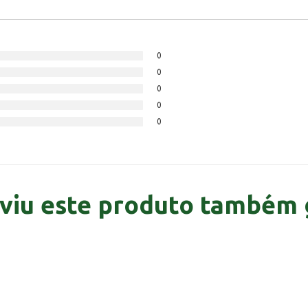
0
0
0
0
0
viu este produto também 