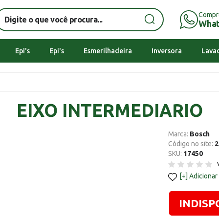
Compr
Wha
Epi's
Epi's
Esmerilhadeira
Inversora
Lavad
EIXO INTERMEDIARIO
Marca:
Bosch
Código no site:
2
SKU:
17450
Adicionar
INDISP