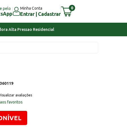
0
Minha Conta
e pelo
tsApp
Entrar | Cadastrar
ora Alta Pressao Residencial
360119
Visualizar avaliações
 aos favoritos
ONÍVEL