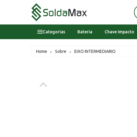
Categorias
Bateria
Chave Impacto
Bateria
Home
Sobre
EIXO INTERMEDIARIO
>
>
Chave Impacto
Epi's
Epi's
Esmerilhadeira
Inversora
Lavadora Alta Pressao Residencial
Sobre