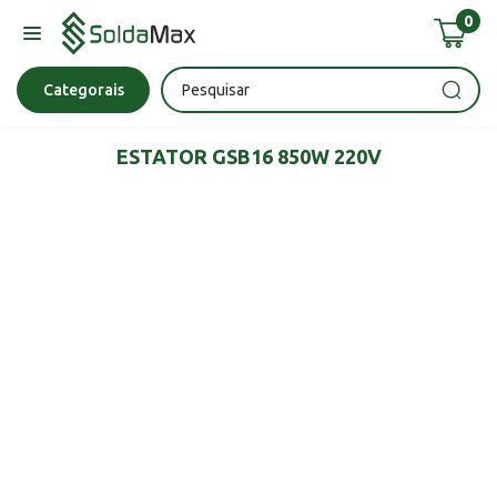
0
Bateria
Chave Impacto
Epi's
Epi's
Esmerilhadeira
Categorais
ESTATOR GSB16 850W 220V