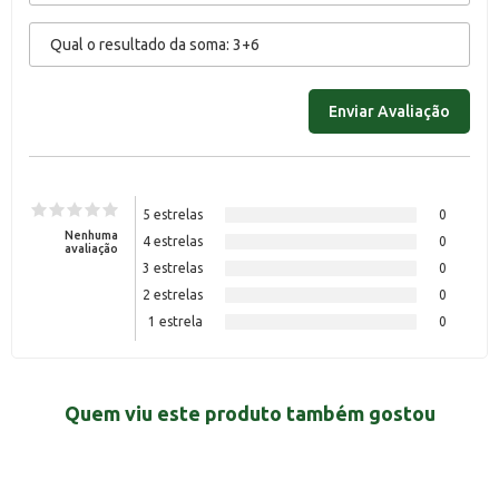
5 estrelas
0
Nenhuma
4 estrelas
0
avaliação
3 estrelas
0
2 estrelas
0
1 estrela
0
Quem viu este produto também gostou