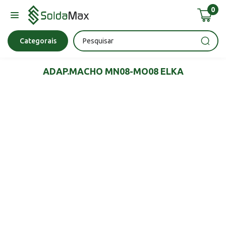
0
Bateria
Chave Impacto
Epi's
Epi's
Esmerilhadeira
Categorais
ADAP.MACHO MN08-MO08 ELKA