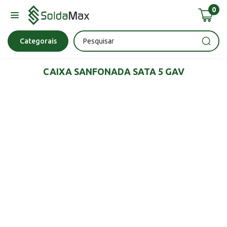
0
Bateria
Chave Impacto
Epi's
Epi's
Esmerilhadeira
Categorais
CAIXA SANFONADA SATA 5 GAV