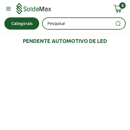
0
Bateria
Chave Impacto
Epi's
Epi's
Esmerilhadeira
Categorais
PENDENTE AUTOMOTIVO DE LED