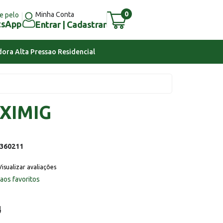
0
Minha Conta
e pelo
tsApp
Entrar | Cadastrar
ora Alta Pressao Residencial
XIMIG
360211
Visualizar avaliações
 aos favoritos
4