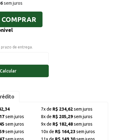
86
sem juros
COMPRAR
onível
o prazo de entrega.
Calcular
rédito
42,34
7x de
R$ 234,62
sem juros
17
sem juros
8x de
R$ 205,29
sem juros
45
sem juros
9x de
R$ 182,48
sem juros
59
sem juros
10x de
R$ 164,23
sem juros
47
sem juros
11x de
R$ 149,30
sem juros