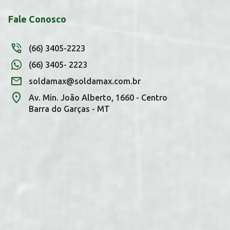
Fale Conosco
(66) 3405-2223
(66) 3405- 2223
soldamax@soldamax.com.br
Av. Min. João Alberto, 1660 - Centro
Barra do Garças - MT
Você tem uma mensagem!
Seja bem vindo!
Atendimento
Ga
Gabrielle