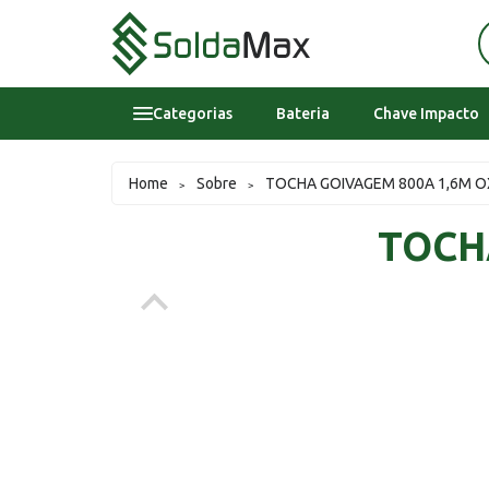
Categorias
Bateria
Chave Impacto
Bateria
Home
Sobre
TOCHA GOIVAGEM 800A 1,6M O
>
>
Chave Impacto
TOCH
Epi's
Epi's
Esmerilhadeira
Inversora
Lavadora Alta Pressao Residencial
Sobre