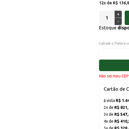
12x de R$ 136,
+
-
Estoque
disp
Calcule o frete e 
Não sei meu CEP
Cartão de C
à vista
R$ 1.6
2x de
R$ 821,
3x de
R$ 547,
4x de
R$ 410,
5x de
R$ 328,