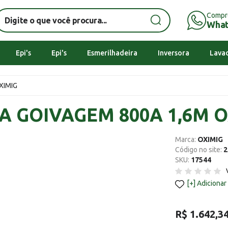
Compr
Wha
Epi's
Epi's
Esmerilhadeira
Inversora
Lavad
XIMIG
A GOIVAGEM 800A 1,6M O
Marca:
OXIMIG
Código no site:
2
SKU:
17544
Adicionar
R$ 1.642,3