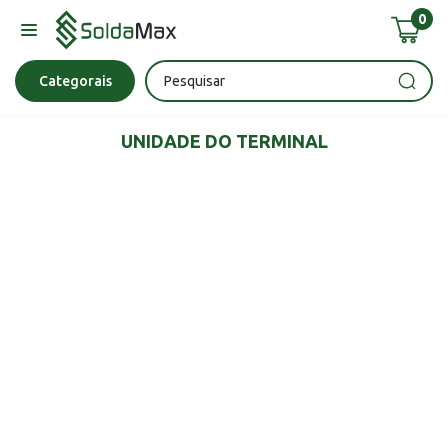
0
Bateria
Chave Impacto
Epi's
Epi's
Esmerilhadeira
Categorais
UNIDADE DO TERMINAL