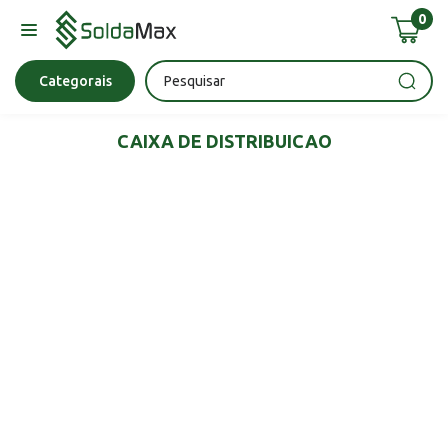
0
Bateria
Chave Impacto
Epi's
Epi's
Esmerilhadeira
Categorais
CAIXA DE DISTRIBUICAO