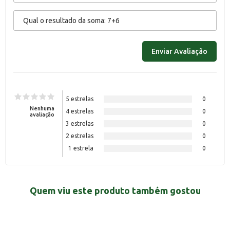
5 estrelas
0
Nenhuma
4 estrelas
0
avaliação
3 estrelas
0
2 estrelas
0
1 estrela
0
Quem viu este produto também gostou