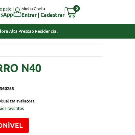
0
Minha Conta
e pelo
tsApp
Entrar | Cadastrar
ora Alta Pressao Residencial
RRO N40
360255
Visualizar avaliações
 aos favoritos
ONÍVEL