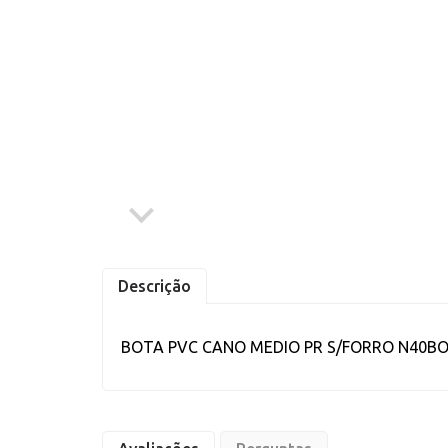
Abrasivos
Compressores
Epi's
Ferramentas à Bateria
Ferramentas Elétricas
Ferramentas Manuais
Geradores à Gasolina
Jardinagem
Descrição
Linhas de Solda
BOTA PVC CANO MEDIO PR S/FORRO N40BO