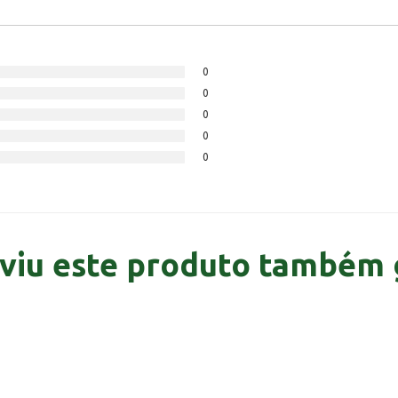
0
0
0
0
0
viu este produto também 