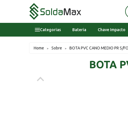
Categorias
Bateria
Chave Impacto
Bateria
Home
Sobre
BOTA PVC CANO MEDIO PR S/F
>
>
Chave Impacto
BOTA P
Epi's
Epi's
Esmerilhadeira
Inversora
Lavadora Alta Pressao Residencial
Sobre