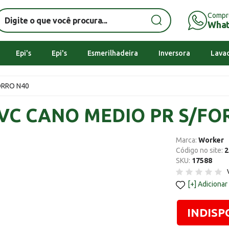
Compr
Wha
Epi's
Epi's
Esmerilhadeira
Inversora
Lavad
ORRO N40
VC CANO MEDIO PR S/FO
Marca:
Worker
Código no site:
2
SKU:
17588
Adicionar
INDISP