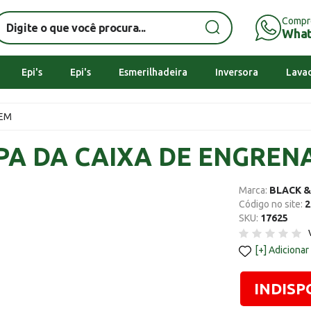
Compr
Wha
Epi's
Epi's
Esmerilhadeira
Inversora
Lavad
GEM
PA DA CAIXA DE ENGREN
Marca:
BLACK &
Código no site:
2
SKU:
17625
Adicionar
INDISP