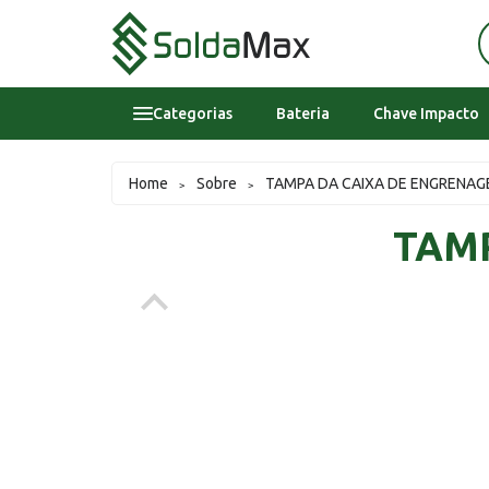
Categorias
Bateria
Chave Impacto
Bateria
Home
Sobre
TAMPA DA CAIXA DE ENGRENA
>
>
Chave Impacto
TAM
Epi's
Epi's
Esmerilhadeira
Inversora
Lavadora Alta Pressao Residencial
Sobre