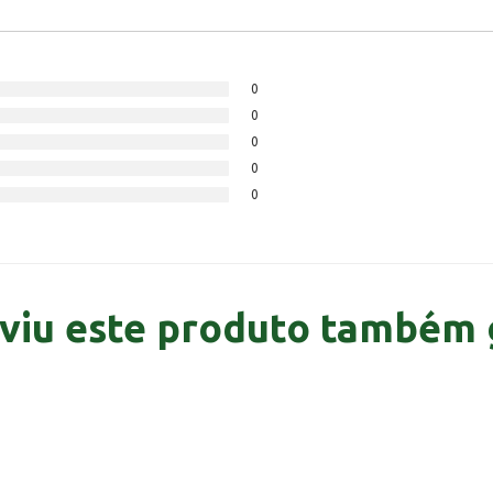
0
0
0
0
0
viu este produto também 