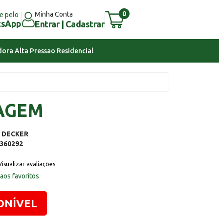
0
Minha Conta
e pelo
tsApp
Entrar | Cadastrar
ora Alta Pressao Residencial
AGEM
 DECKER
360292
Visualizar avaliações
 aos favoritos
ONÍVEL