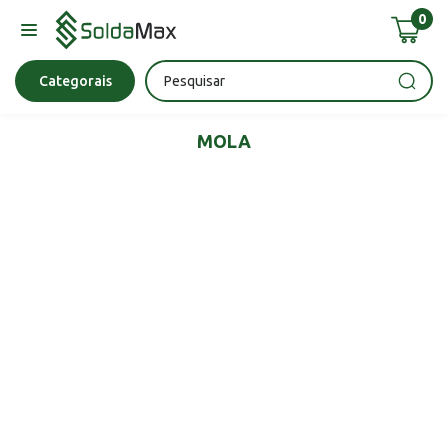
0
Bateria
Chave Impacto
Epi's
Epi's
Esmerilhadeira
Categorais
MOLA