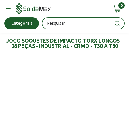
0
Bateria
Chave Impacto
Epi's
Epi's
Esmerilhadeira
Categorais
JOGO SOQUETES DE IMPACTO TORX LONGOS -
08 PEÇAS - INDUSTRIAL - CRMO - T30 A T80