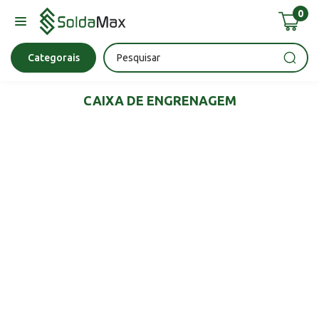
0
Bateria
Chave Impacto
Epi's
Epi's
Esmerilhadeira
Categorais
CAIXA DE ENGRENAGEM