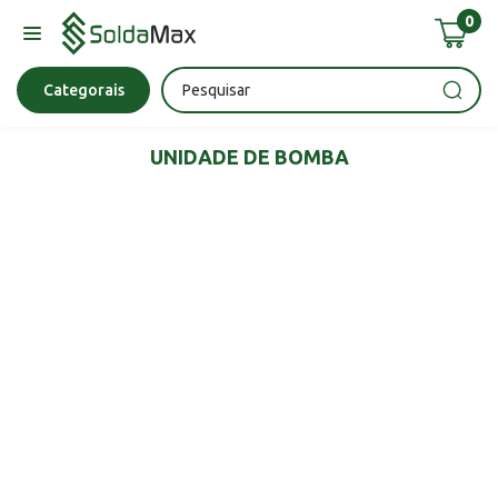
0
Bateria
Chave Impacto
Epi's
Epi's
Esmerilhadeira
Categorais
UNIDADE DE BOMBA