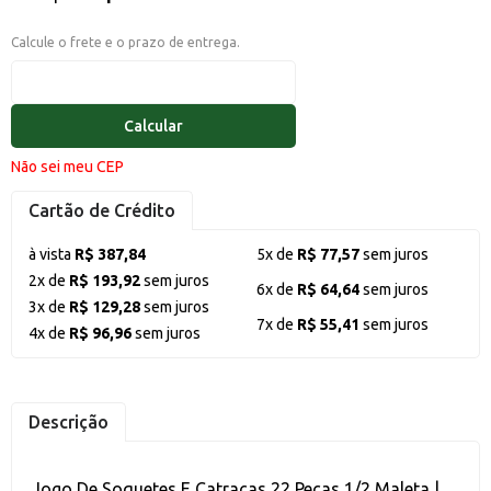
Calcule o frete e o prazo de entrega.
Calcular
Não sei meu CEP
Cartão de Crédito
à vista
R$ 387,84
5x de
R$ 77,57
sem juros
2x de
R$ 193,92
sem juros
6x de
R$ 64,64
sem juros
3x de
R$ 129,28
sem juros
7x de
R$ 55,41
sem juros
4x de
R$ 96,96
sem juros
Descrição
Jogo De Soquetes E Catracas 22 Peças 1/2 Maleta |