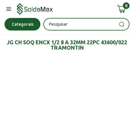
0
Bateria
Chave Impacto
Epi's
Epi's
Esmerilhadeira
Categorais
JG CH SOQ ENCX 1/2 8 A 32MM 22PC 43600/022
TRAMONTIN