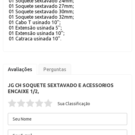
01 Soquete sextavado 24mm;
01 Soquete sextavado 27mm;
01 Soquete sextavado 30mm;
01 Soquete sextavado 32mm;
01 Cabo T usinado 10'';
01 Extensão usinada 5'';
01 Extensão usinada 10'';
01 Catraca usinada 10''.
Avaliações
Perguntas
JG CH SOQUETE SEXTAVADO E ACESSORIOS
ENCAIXE 1/2,
Sua Classificação