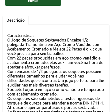
Enviar
Descrição
Características:
O Jogo de Soquetes Sextavados Encaixe 1/2
polegada Tramontina em Aço Cromo Vanádio com
Acabamento Cromado e Maleta 22 Peças é o kit que
você precisa para seu trabalho.
Com 22 peças produzidas em aço cromo vanádio e
acabamento cromado, elas auxiliam você na hora de
apertar e afrouxar parafusos.
Com encaixe de 1/2 polegada, os soquetes possuem
diferentes tamanhos para ajudar você nas
dificuldades que encontrar. Um jogo perfeito para lhe
auxiliar nas mais diversas tarefas.
Soquete forjado em aço cromo vanádio e temperado
com acabamento cromado.
Os soquetes são submetidos a testes rigorosos de
torque e de dureza para atender a norma DIN 1711-1.
Afrouxar e apertar parafusos e porcas sextavadas.