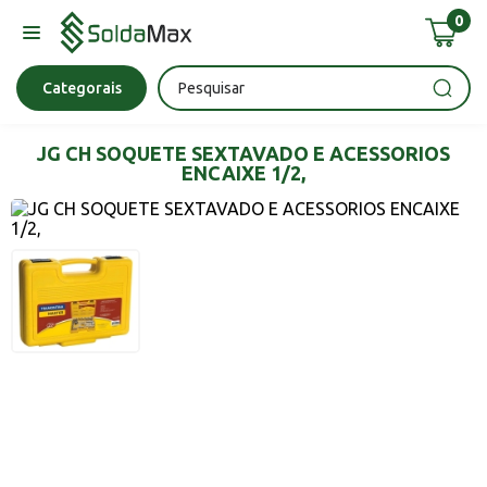
0
Bateria
Chave Impacto
Epi's
Epi's
Esmerilhadeira
Categorais
JG CH SOQUETE SEXTAVADO E ACESSORIOS
ENCAIXE 1/2,