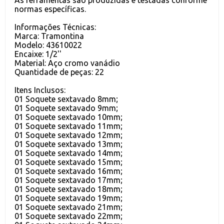
As ferramentas são produzidas e testadas conforme
normas específicas.
Informações Técnicas:
Marca: Tramontina
Modelo: 43610022
Encaixe: 1/2''
Material: Aço cromo vanádio
Quantidade de peças: 22
Itens Inclusos:
01 Soquete sextavado 8mm;
01 Soquete sextavado 9mm;
01 Soquete sextavado 10mm;
01 Soquete sextavado 11mm;
01 Soquete sextavado 12mm;
01 Soquete sextavado 13mm;
01 Soquete sextavado 14mm;
01 Soquete sextavado 15mm;
01 Soquete sextavado 16mm;
01 Soquete sextavado 17mm;
01 Soquete sextavado 18mm;
01 Soquete sextavado 19mm;
01 Soquete sextavado 21mm;
01 Soquete sextavado 22mm;