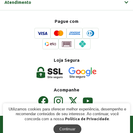
Atendimento
Pague com
Loja Segura
Acompanhe
Utilizamos cookies para oferecer melhor experiência, desempenho e
recomendar conteúdos de seu interesse. Ao continuar, você
concorda com a nossa
Política de Privacidade
.
© 2024 - SoldaMax - O Máximo por você. CNPJ: 27.559.782/0001-
50. Todos os direitos reservados.
Continuar