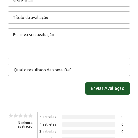
5 estrelas
0
Nenhuma
4 estrelas
0
avaliação
3 estrelas
0